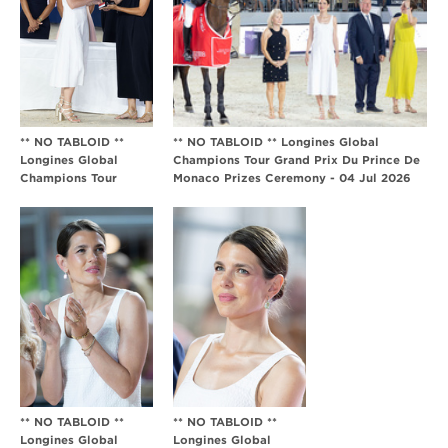
** NO TABLOID **
** NO TABLOID ** Longines Global
Longines Global
Champions Tour Grand Prix Du Prince De
Champions Tour
Monaco Prizes Ceremony - 04 Jul 2026
Grand Prix Du Prince
De Monaco Prizes
Ceremony - 04 Jul
2026
** NO TABLOID **
** NO TABLOID **
Longines Global
Longines Global