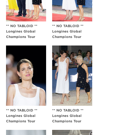
** NO TABLOID **
** NO TABLOID **
Longines Global
Longines Global
Champions Tour
Champions Tour
Grand Prix Du Prince
Grand Prix Du Prince
De Monaco Prizes
De Monaco Prizes
Ceremony - 04 Jul
Ceremony - 04 Jul
2026
2026
** NO TABLOID **
** NO TABLOID **
Longines Global
Longines Global
Champions Tour
Champions Tour
Grand Prix Du Prince
Grand Prix Du Prince
De Monaco Prizes
De Monaco Prizes